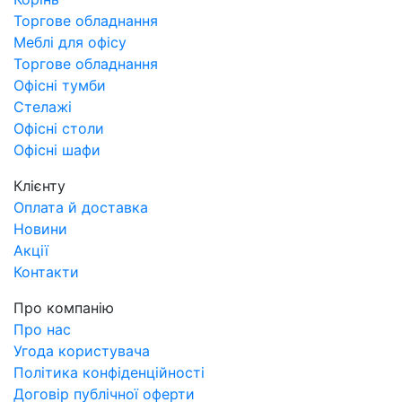
ювелірний салон, салон годинників, люкс біжутерія,
Торгове обладнання
парфумерія.
Меблі для офісу
Артикул
Торгове обладнання
магазин Бора А-1
Офісні тумби
Стелажі
Офісні столи
Офісні шафи
Клієнту
Оплата й доставка
Новини
Акції
Контакти
Про компанію
Про нас
Угода користувача
Політика конфіденційності
Договір публічної оферти