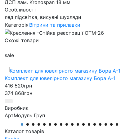
ДСП лам. Kronospan 18 мм
Особливості
лед підсвітка, висувні шухляди
Категорія
Вітрини та прилавки
Схожі товари
sale
Комплект для ювелірного магазину Бора А-1
416 520
грн
374 868
грн
Виробник
АртМодуль Груп
Загальний розмір
23,1 м2
Каталог товарів
Призначення
Корінь