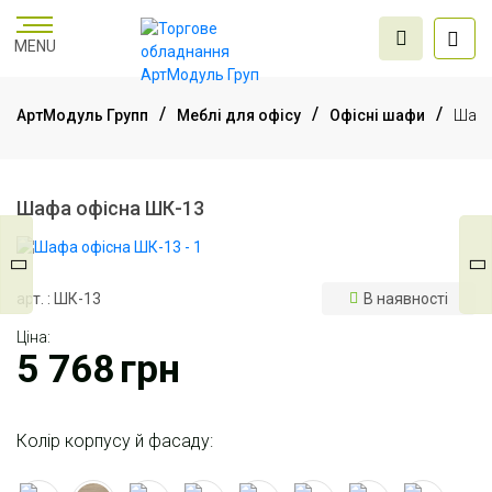
MENU
АртМодуль Групп
Меблі для офісу
Офісні шафи
Шафа
Торгове
обладнання
Шафа офісна ШК-13
Меблі для офісу
арт. : ШК-13
В наявності
Ціна:
Послуги дизайну та
5 768
грн
проектування
Колір корпусу й фасаду: