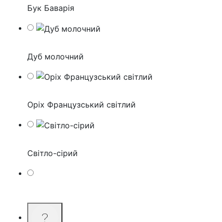
Бук Баварія
Дуб молочний
Оріх Французський світлий
Світло-сірий