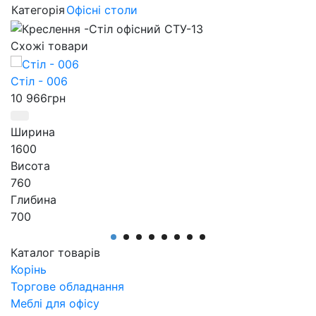
Категорія
Офісні столи
Схожі товари
Стіл - 006
С
10 966
грн
Ширина
1600
Висота
760
Глибина
700
Серія
Серия Персонал
Каталог товарів
Артикул
Корінь
Стол - 006
Торгове обладнання
Меблі для офісу