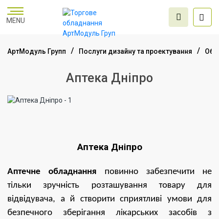
MENU
АртМодуль Групп
Послуги дизайну та проектування
Обл
Аптека Дніпро
Торгове
обладнання
Меблі для офісу
Аптека Дніпро
Послуги дизайну та
проектування
Аптечне обладнання
повинно забезпечити не
тільки зручність розташування товару для
відвідувача, а й створити сприятливі умови для
безпечного зберігання лікарських засобів з