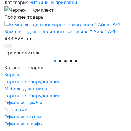
Категория
Витрины и прилавки
Похожие товары
Комплект для ювелирного магазина " Айва" А-1
433 628
грн
Производитель
АртМодуль Групп
Общий размер
Каталог товаров
5 м х 4 м (20 м2)
Корень
Назначение
Торговое оборудование
ювелирный салон, салон часов, люкс бижутерия,
Мебель для офиса
парфюмерия.
Торговое оборудование
Артикул
Офисные тумбы
магазин Айва
Стеллажи
Офисные столы
Офисные шкафы