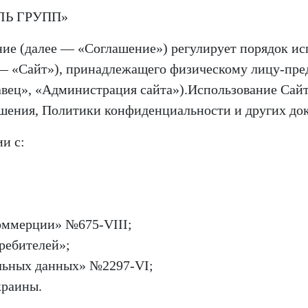
ЛЬ ГРУПП»
ие (далее — «Соглашение») регулирует порядок ис
 — «Сайт»), принадлежащего физическому лицу-пр
вец», «Администрация сайта»).Использование Сайта
шения, Политики конфиденциальности и других док
и с:
оммерции» №675-VIII;
ребителей»;
льных данных» №2297-VI;
краины.