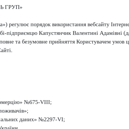
Ь ГРУП»
да») регулює порядок використання вебсайту Інтерн
бі-підприємцю Капустянчик Валентині Адамівні (д
повне та безумовне прийняття Користувачем умов ці
айті.
омерцію» №675-VIII;
поживачів»;
нальних даних» №2297-VI;
України.