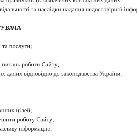
 за правильність зазначених контактних даних.
овідальності за наслідки надання недостовірної інф
ТУВАЧА
 та послуги;
з питань роботи Сайту;
х даних відповідно до законодавства України.
онних цілей;
рушити роботу Сайту;
азливу інформацію.