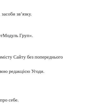
засоби зв’язку.
АртМодуль Груп».
 змісту Сайту без попереднього
овою редакцією Угоди.
про себе.