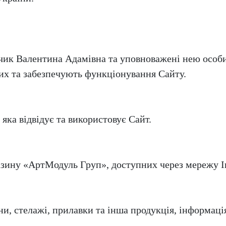
ик Валентина Адамівна та уповноважені нею особи
их та забезпечують функціонування Сайту.
яка відвідує та використовує Сайт.
азину «АртМодуль Груп», доступних через мережу І
ни, стелажі, прилавки та інша продукція, інформаці