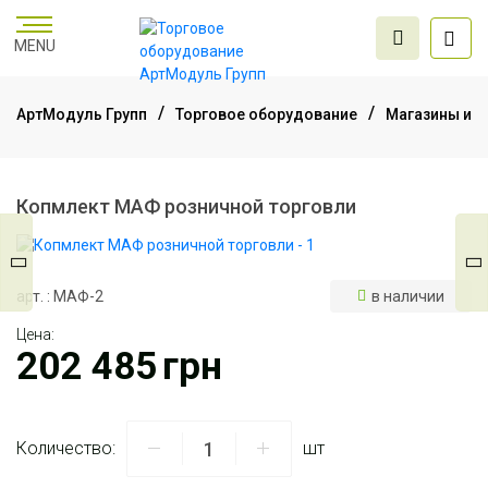
MENU
АртМодуль Групп
Торговое оборудование
Магазины и т
Торговое
оборудование
Копмлект МАФ розничной торговли
Мебель для офиса
арт. : МАФ-2
в наличии
Цена:
Услуги дизайна и
202 485
грн
проектирования
Количество:
шт