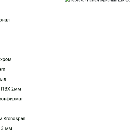
онал
 хром
nem
мые
, ПВХ 2мм
конфирмат
 Kronospan
 3 мм