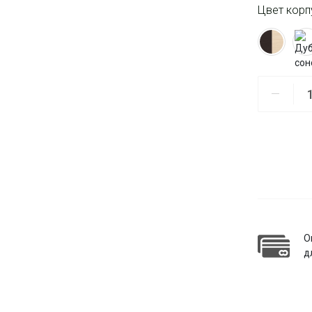
Цвет корп
О
д