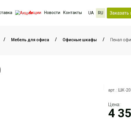
Заказать 
ставка
Акции
Новости
Контакты
UA
RU
Мебель для офиса
Офисные шкафы
Пенал оф
0
арт. : ШК-20
Цена:
4 3