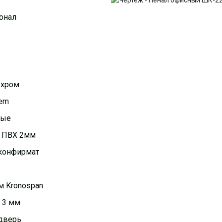
онал
 хром
nem
мые
, ПВХ 2мм
конфирмат
 Kronospan
 3 мм
дверь