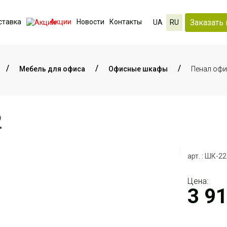
Заказать 
ставка
Акции
Новости
Контакты
UA
RU
Мебель для офиса
Офисные шкафы
Пенал оф
2
арт. : ШК-22
Цена:
3 9