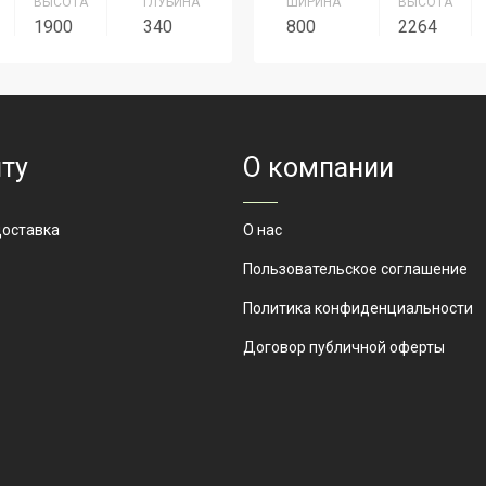
ВЫСОТА
ГЛУБИНА
ШИРИНА
ВЫСОТА
1900
340
800
2264
Серия Персонал
Серия
Серия П
ШП-2
Артикул
ШК-2
ту
О компании
доставка
О нас
Пользовательское соглашение
Политика конфиденциальности
Договор публичной оферты