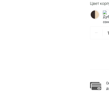
Цвет корп
О
д