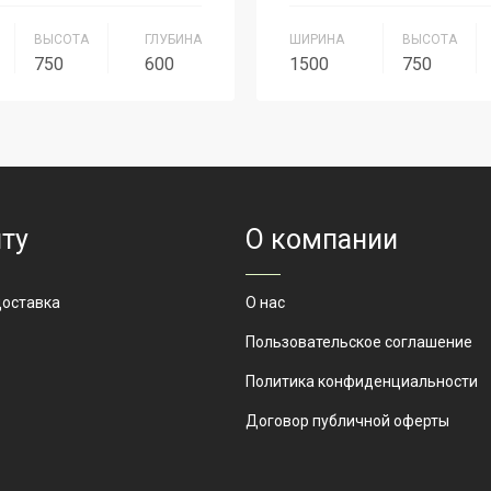
ВЫСОТА
ГЛУБИНА
ШИРИНА
ВЫСОТА
750
600
1500
750
Серия Персонал
Серия
Серия П
СТ-17
Артикул
СТУ-7
ту
О компании
доставка
О нас
Пользовательское соглашение
Политика конфиденциальности
Договор публичной оферты