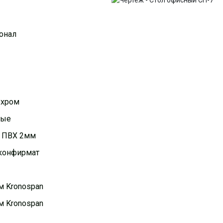
онал
 хром
мые
, ПВХ 2мм
конфирмат
 Kronospan
 Kronospan