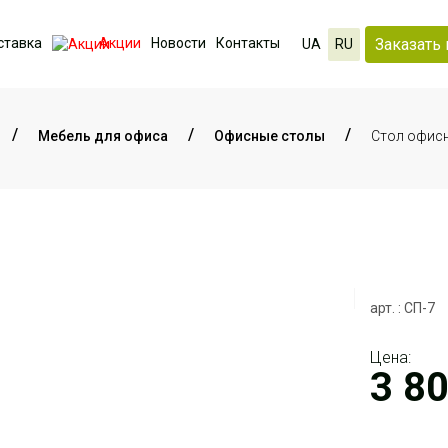
Заказать 
ставка
Акции
Новости
Контакты
UA
RU
Мебель для офиса
Офисные столы
Стол офис
арт. : СП-7
Цена:
3 8