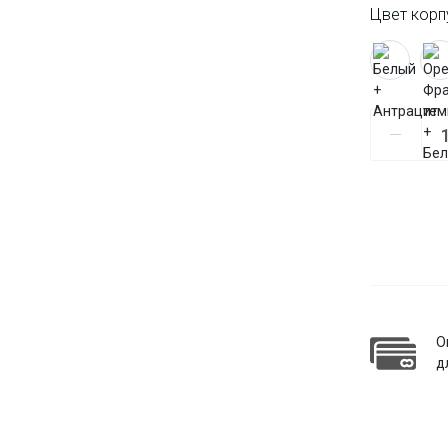
Цвет корп
О
д