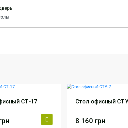
дверь
толы
фисный СТ-17
Стол офисный СТУ
грн
8 160
грн