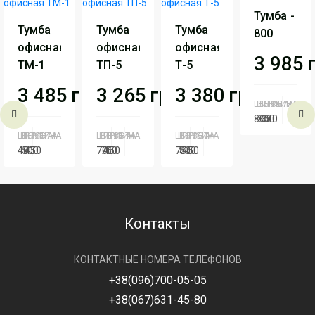
Тумба -
Тумба
Тумба
Тумба
800
офисная
офисная
офисная
3 985
ТМ-1
ТП-5
Т-5
3 485
грн
3 265
грн
3 380
грн
ШИРИНА
ВЫСОТА
ГЛУБИНА
800
850
380
ШИРИНА
ВЫСОТА
ГЛУБИНА
ШИРИНА
ВЫСОТА
ГЛУБИНА
ШИРИНА
ВЫСОТА
ГЛУБИНА
Артикул
Ту
400
500
450
700
750
450
750
800
450
- 
Серия
Серия
Серия
Серия
Серия
Серия
Персонал
Персонал
Персонал
Артикул
ТМ-1
Артикул
ТП-5
Артикул
Т-5
Контакты
КОНТАКТНЫЕ НОМЕРА ТЕЛЕФОНОВ
+38
(096)
700-05-05
+38
(067)
631-45-80