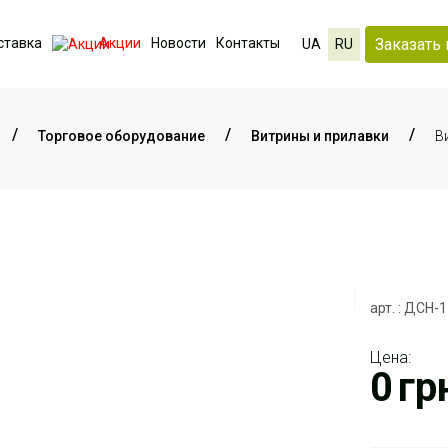
Заказать 
ставка
Акции
Новости
Контакты
UA
RU
Торговое оборудование
Витрины и прилавки
В
арт. : ДСН-1
Цена:
0
гр