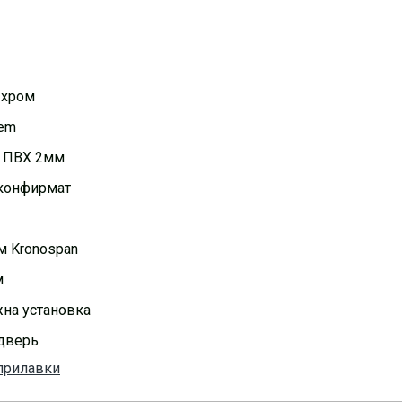
 хром
nem
, ПВХ 2мм
конфирмат
 Kronospan
м
на установка
дверь
прилавки