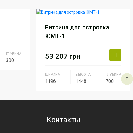
Витрина для островка
ЮМТ-1
ГЛУБИНА
53 207
грн
300
текло
ШИРИНА
ВЫСОТА
ГЛУБИНА
1196
1448
700
уль
Производитель
АртМодуль
Групп
Артикул
ЮМТ-1
Контакты