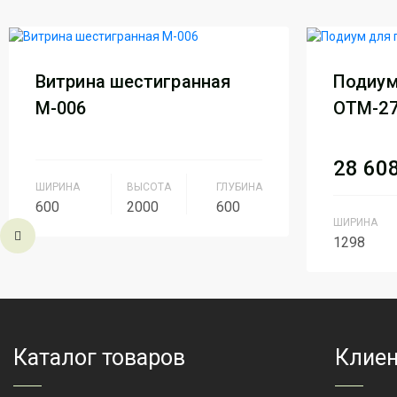
Витрина шестигранная
Подиум
М-006
ОТМ-2
28 60
ШИРИНА
ВЫСОТА
ГЛУБИНА
600
2000
600
ШИРИНА
1298
Вид
МДФ + стекло
Произво
Производитель
АртМодуль
Групп
Назначе
Артикул
М-006
Каталог товаров
Клиен