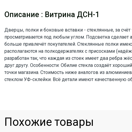
Описание : Витрина ДСН-1
Дверцы, полки и боковые вставки - стеклянные, за счёт 
пластиковую кромку, стекло - полировку торцов. Витрина 
просматривается под любым углом. Подсветка сделает а
накладными замками. Цвет корпуса и кромки - на вы
больше привлечёт покупателей. Стеклянные полки имею
вариантов). В качестве задней стенки возможно использование
располагаются на полкодержателях с присосками (надёж
(для кругового обзора). У нас можно купить торговое о
разработан так, что каждая из стоек имеет два ребра ж
моделей или же заказать разработку витрин и прила
друг другу. Особенности: Обилие стекла создаёт хороши
проекту в Днепре. Возможно изготовление витрин по инд
точки магазина. Стоимость ниже аналогов из алюминиев
стеклом УФ-склейки. Всё детали имеют качественную об
Похожие товары