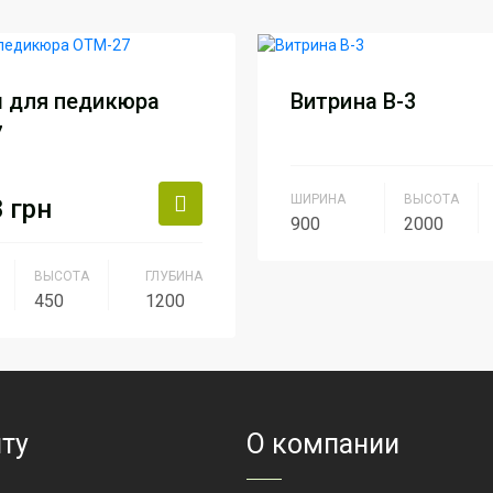
 для педикюра
Витрина В-3
7
ШИРИНА
ВЫСОТА
8
грн
900
2000
Вид
ДСП + с
ВЫСОТА
ГЛУБИНА
450
1200
Производитель
АртМод
Групп
дитель
АртМодуль
Групп
Артикул
В-3
ние
салоны красоты,
парикмахерские,
ту
О компании
маникюрные
салоны, нейл-
бар.