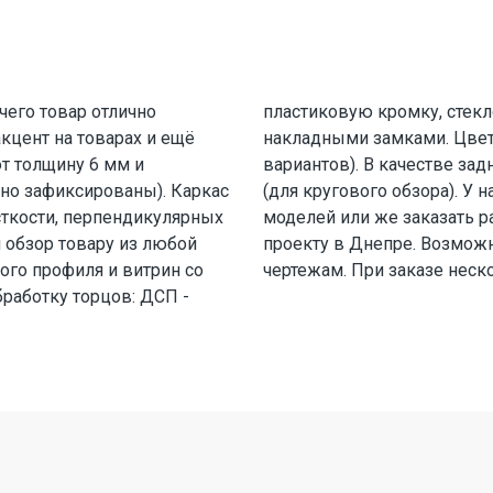
чего товар отлично
оснащена врезными и
кцент на товарах и ещё
бор (из более чем 100
т толщину 6 мм и
 стекла или зеркала
но зафиксированы). Каркас
борудование из стандартных
ёсткости, перпендикулярных
вков по индивидуальному
й обзор товару из любой
ивидуальным размерам и
ого профиля и витрин со
чертежам. При заказе неск
работку торцов: ДСП -