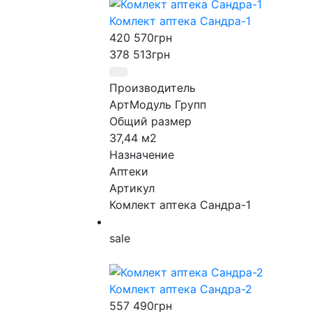
Комлект аптека Сандра-1
420 570
грн
378 513
грн
Производитель
АртМодуль Групп
Общий размер
37,44 м2
Назначение
Аптеки
Артикул
Комлект аптека Сандра-1
sale
Комлект аптека Сандра-2
557 490
грн