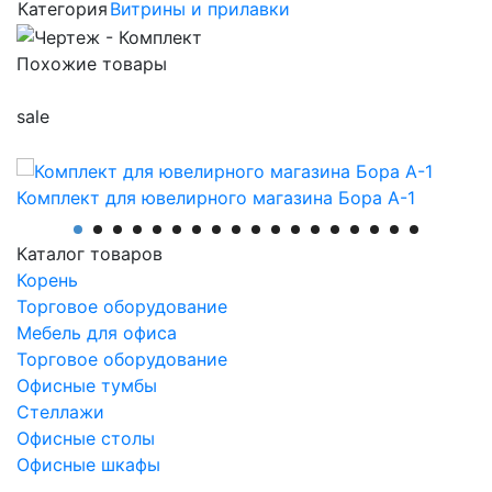
Категория
Витрины и прилавки
Похожие товары
sale
Комплект для ювелирного магазина Бора А-1
416 520
грн
374 868
грн
Каталог товаров
Корень
Производитель
Торговое оборудование
АртМодуль Групп
Мебель для офиса
Общий размер
Торговое оборудование
23,1 м2
Офисные тумбы
Назначение
Стеллажи
ювелирный салон, салон часов, люкс бижутерия,
Офисные столы
парфюмерия.
Офисные шкафы
Артикул