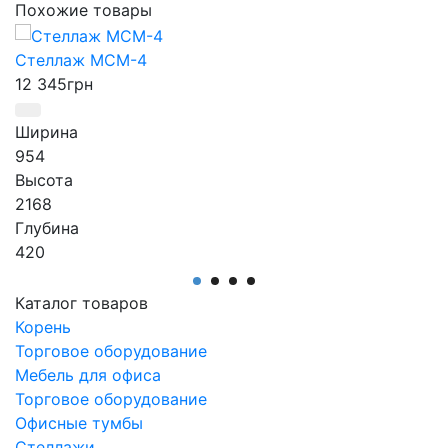
Похожие товары
Стеллаж МСМ-4
12 345
грн
Ширина
954
Высота
2168
Глубина
420
Производитель
АртМодуль Групп
Каталог товаров
Назначение
Корень
магазины: сладостей, обуви, одежды, бытовых
Торговое оборудование
товаров, электроники
Мебель для офиса
Артикул
Торговое оборудование
МСМ-4
Офисные тумбы
Стеллажи