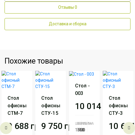
Отзывы
0
Доставка и сборка
Похожие товары
Стол -
003
Стол
Стол
Стол
10 014
грн
офисный
офисный
офисный
СТМ-7
СТУ-15
СТУ-3
9 688
грн
9 750
грн
10 634
ШИРИНА
ВЫСОТА
ГЛУБИНА
1600
760
700