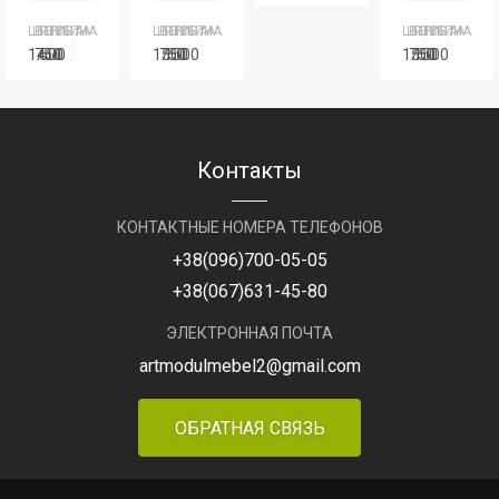
Серия
Серия
ШИРИНА
ВЫСОТА
ГЛУБИНА
ШИРИНА
ВЫСОТА
ГЛУБИНА
ШИРИНА
ВЫСОТА
ГЛУБИНА
Персонал
1450
750
600
1500
750
1500
1500
750
1500
Артикул
Стол
Серия
Серия
Серия
Серия
Серия
Сер
- 003
Персонал
Персонал
Пер
Артикул
СТМ-7
Артикул
СТУ-15
Артикул
СТ
Контакты
КОНТАКТНЫЕ НОМЕРА ТЕЛЕФОНОВ
+38
(096)
700-05-05
+38
(067)
631-45-80
ЭЛЕКТРОННАЯ ПОЧТА
artmodulmebel2@gmail.com
ОБРАТНАЯ СВЯЗЬ