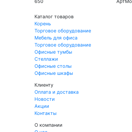
650
АртМо
Производитель
Общий
АртМодуль Групп
37,44 
Каталог товаров
Назначение
Назна
Корень
Аптека
Аптек
Торговое оборудование
Артикул
Артик
Мебель для офиса
Касова зона М-1
Комлек
Торговое оборудование
Офисные тумбы
Стеллажи
Офисные столы
Офисные шкафы
Клиенту
Оплата и доставка
Новости
Акции
Контакты
О компании
О нас