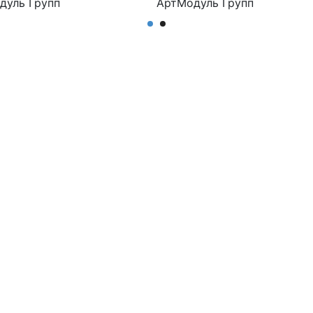
дуль Групп
АртМодуль Групп
 размер
Общий размер
м2
26,2 м2
чение
Назначение
и
Аптека
ул
Артикул
т аптека Сандра-1
Комлект для аптеки Грін