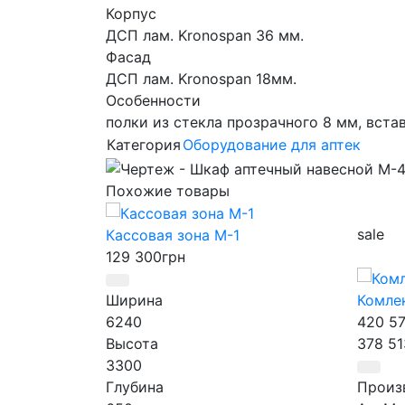
Корпус
ДСП лам. Kronospan 36 мм.
Фасад
ДСП лам. Kronospan 18мм.
Особенности
полки из стекла прозрачного 8 мм, вста
Категория
Оборудование для аптек
Похожие товары
sale
Кассовая зона М-1
129 300
грн
Ширина
Комлек
6240
420 5
Высота
378 51
3300
Глубина
Произ