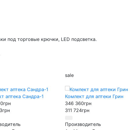
вки под торговые крючки, LED подсветка.
sale
т аптека Сандра-1
Комлект для аптеки Грин
70
грн
346 360
грн
3
грн
311 724
грн
водитель
Производитель