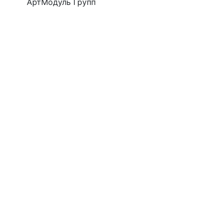
АртМодуль Групп
300
Общий размер
Производител
33,16 м2
АртМодуль Гр
Назначение
Назначение
Аптеки
Аптека
Артикул
Артикул
Комлект аптека Сандра-3
Тумба аптечна