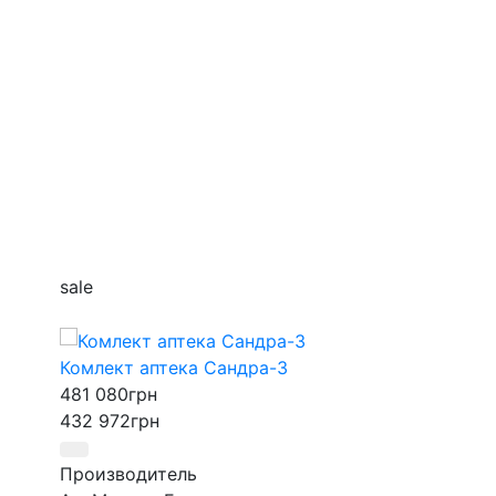
sale
Тумба аптечна
75 800
грн
Комлект аптека Сандра-3
Ширина
481 080
грн
2000
432 972
грн
Высота
1668
Производитель
Глубина