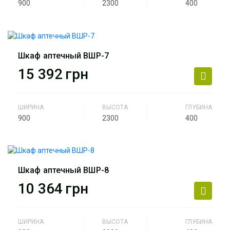
900
2300
400
Производитель
АртМодуль Групп
Назначение
Аптека
Шкаф аптечный ВШР-7
Артикул
ВШР-6
15 392
грн
ШИРИНА
ВЫСОТА
ГЛУБИНА
900
2300
400
Производитель
АртМодуль Групп
Назначение
Аптека
Шкаф аптечный ВШР-8
Артикул
ВШР-7
10 364
грн
ШИРИНА
ВЫСОТА
ГЛУБИНА