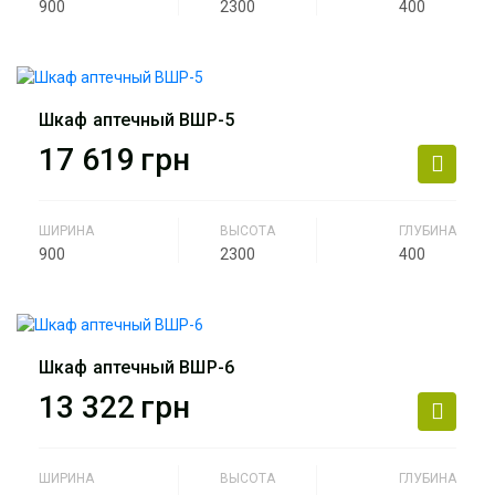
900
2300
400
Производитель
АртМодуль Групп
Назначение
Аптека
Шкаф аптечный ВШР-5
Артикул
ВШР-4
17 619
грн
ШИРИНА
ВЫСОТА
ГЛУБИНА
900
2300
400
Производитель
АртМодуль Групп
Назначение
Аптека
Шкаф аптечный ВШР-6
Артикул
ВШР-5
13 322
грн
ШИРИНА
ВЫСОТА
ГЛУБИНА