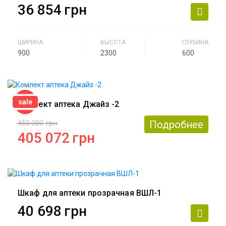
Артикул
ВШК-3
36 854
грн
ШИРИНА
ВЫСОТА
ГЛУБИНА
900
2300
600
Производитель
АртМодуль Групп
Назначение
Аптека
sale
Комлект аптека Джайз -2
Артикул
ВШК-4
Подробнее
450 080
грн
405 072
грн
Производитель
АртМодуль Групп
Общий размер
28,4 м2
Шкаф для аптеки прозрачная ВШЛ-1
Назначение
Аптека
40 698
грн