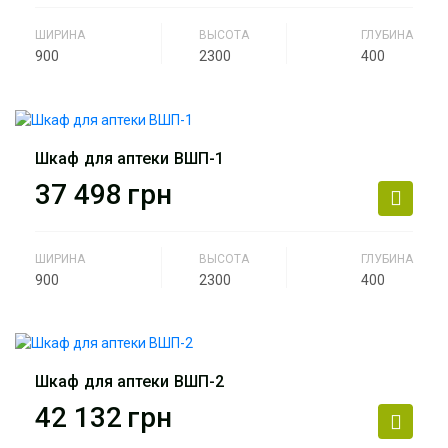
ШИРИНА
ВЫСОТА
ГЛУБИНА
900
2300
400
Производитель
АртМодуль Групп
Назначение
Аптека
Шкаф для аптеки ВШП-1
Артикул
ВШЛ-3
37 498
грн
ШИРИНА
ВЫСОТА
ГЛУБИНА
900
2300
400
Производитель
АртМодуль Групп
Назначение
Аптека
Шкаф для аптеки ВШП-2
Артикул
ВШП-1
42 132
грн