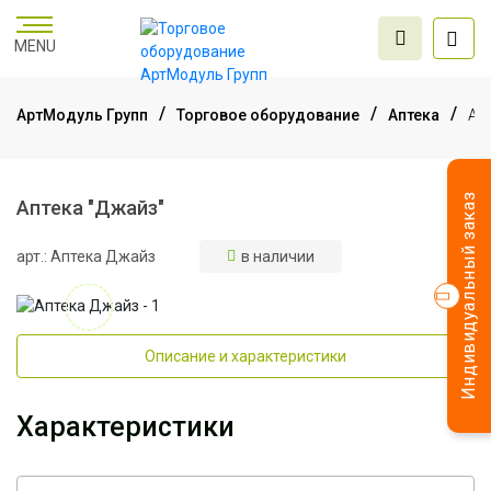
MENU
АртМодуль Групп
Торговое оборудование
Аптека
Ап
Торговое
оборудование
Индивидуальный заказ
Аптека "Джайз"
арт.: Аптека Джайз
в наличии
Мебель для офиса
Услуги дизайна и
Описание и характеристики
проектирования
Характеристики