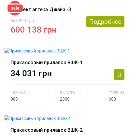
Назначение
Аптека
sale
Комлект аптека Джайз -3
Артикул
ВШВ-3
Подробнее
666 820
грн
600 138
грн
Производитель
АртМодуль Групп
Общий размер
35,4 м2
Прикассовый прилавок ВШК-1
Назначение
Аптека
34 031
грн
Артикул
Комлект аптека Джайз -3
ШИРИНА
ВЫСОТА
ГЛУБИНА
900
2300
600
Производитель
АртМодуль Групп
Назначение
Аптека
Прикассовый прилавок ВШК-2