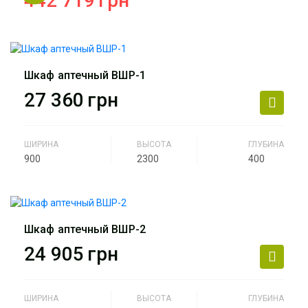
442 719
грн
Производитель
АртМодуль Групп
Общий размер
33,3 м2
Шкаф аптечный ВШР-1
Назначение
Аптека
27 360
грн
Артикул
Комлект аптека Джайз -1
ШИРИНА
ВЫСОТА
ГЛУБИНА
900
2300
400
Производитель
АртМодуль Групп
Назначение
Аптека
Шкаф аптечный ВШР-2
Артикул
ВШР-1
24 905
грн
ШИРИНА
ВЫСОТА
ГЛУБИНА