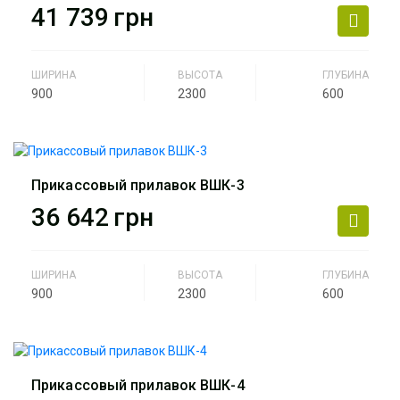
Артикул
ВШК-1
41 739
грн
ШИРИНА
ВЫСОТА
ГЛУБИНА
900
2300
600
Производитель
АртМодуль Групп
Назначение
Аптека
Прикассовый прилавок ВШК-3
Артикул
ВШК-2
36 642
грн
ШИРИНА
ВЫСОТА
ГЛУБИНА
900
2300
600
Производитель
АртМодуль Групп
Назначение
Аптека
Прикассовый прилавок ВШК-4