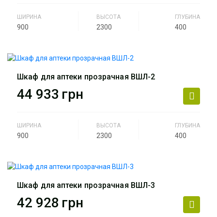
Артикул
Комлект аптека Джайз -2
ШИРИНА
ВЫСОТА
ГЛУБИНА
900
2300
400
Производитель
АртМодуль Групп
Назначение
Аптека
Шкаф для аптеки прозрачная ВШЛ-2
Артикул
ВШЛ-1
44 933
грн
ШИРИНА
ВЫСОТА
ГЛУБИНА
900
2300
400
Производитель
АртМодуль Групп
Назначение
Аптека
Шкаф для аптеки прозрачная ВШЛ-3
Артикул
ВШЛ-2
42 928
грн