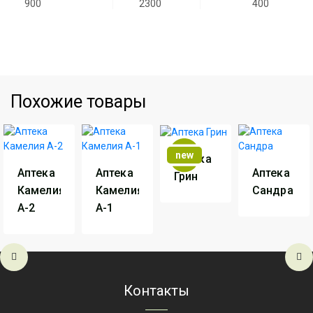
900
2300
400
Производитель
АртМодуль Групп
Назначение
Аптека
Артикул
ВШР-10
Похожие товары
new
Аптека
Аптека
Аптека
Аптека
Грин
Камелия
Камелия
Сандра
А-2
А-1
Производитель
АртМодуль
Групп
Производи
Производитель
АртМодуль
Производитель
АртМодуль
Групп
Групп
Серия
Оборудование
для аптек
Артикул
Са
Серия
Аптека
Серия
Аптека
Контакты
Артикул
Аптека
Грін