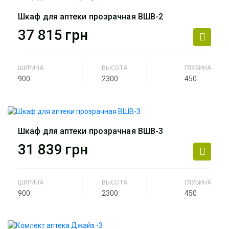
Назначение
Аптека
Шкаф для аптеки прозрачная ВШВ-2
Артикул
ВШВ-1
37 815
грн
ШИРИНА
ВЫСОТА
ГЛУБИНА
900
2300
450
Производитель
АртМодуль Групп
Назначение
Аптека
Шкаф для аптеки прозрачная ВШВ-3
Артикул
ВШВ-2
31 839
грн
ШИРИНА
ВЫСОТА
ГЛУБИНА
900
2300
450
Производитель
АртМодуль Групп