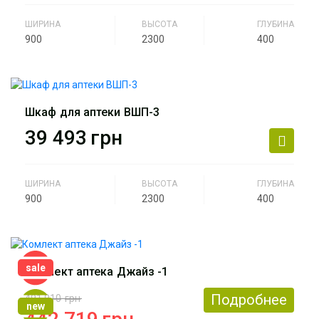
ШИРИНА
ВЫСОТА
ГЛУБИНА
900
2300
400
Производитель
АртМодуль Групп
Назначение
Аптека
Шкаф для аптеки ВШП-3
Артикул
ВШП-2
39 493
грн
ШИРИНА
ВЫСОТА
ГЛУБИНА
900
2300
400
Производитель
АртМодуль Групп
Назначение
Аптека
sale
Комлект аптека Джайз -1
Артикул
ВШП-3
Подробнее
491 910
грн
new