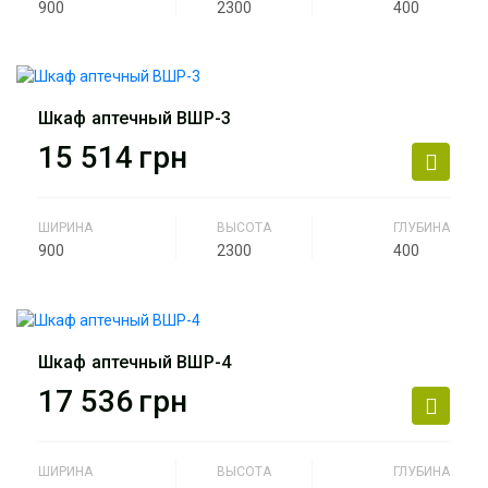
900
2300
400
Производитель
АртМодуль Групп
Назначение
Аптека
Шкаф аптечный ВШР-3
Артикул
ВШР-2
15 514
грн
ШИРИНА
ВЫСОТА
ГЛУБИНА
900
2300
400
Производитель
АртМодуль Групп
Назначение
Аптека
Шкаф аптечный ВШР-4
Артикул
ВШР-3
17 536
грн
ШИРИНА
ВЫСОТА
ГЛУБИНА