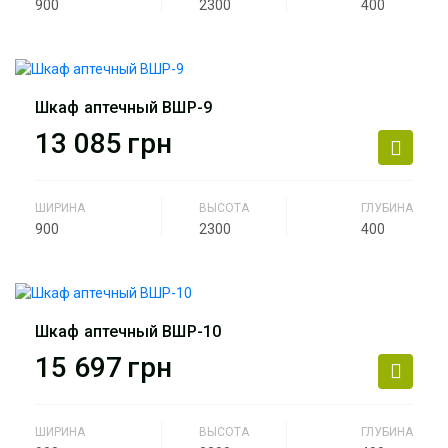
900
2300
400
Производитель
АртМодуль Групп
Назначение
Аптека
Шкаф аптечный ВШР-9
Артикул
ВШР-8
13 085
грн
ШИРИНА
ВЫСОТА
ГЛУБИНА
900
2300
400
Производитель
АртМодуль Групп
Назначение
Аптека
Шкаф аптечный ВШР-10
Артикул
ВШР-9
15 697
грн
ШИРИНА
ВЫСОТА
ГЛУБИНА