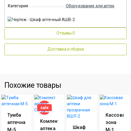
Категория
Оборудование для аптек
Отзывы
0
Доставка и сборка
Похожие товары
sale
Тумба
Кассовая
Комлект
аптечная
зона
Шкаф
аптека
М-5
М-1