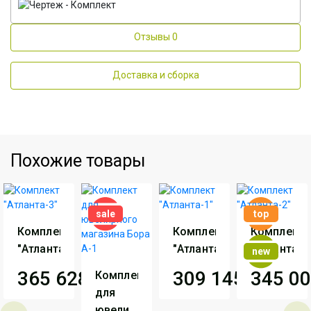
Отзывы
0
Доставка и сборка
Похожие товары
sale
top
Комплект
Комплект
Комплект
"Атланта-3"
"Атланта-1"
"Атланта-2
new
365 628
грн
309 145
грн
345 0
Комплект
для
Производитель
АртМодуль
Производитель
АртМодуль
Производи
ювелирного