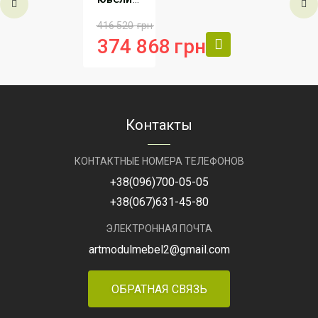
Групп
Групп
магазина
416 520
грн
Бора
Артикул
Комплект
Артикул
Комплект
Артикул
Ко
374 868
грн
Атланта-3
А-1
Атланта-1
Ат
Производитель
АртМодуль
Групп
Общий
23,1
Контакты
размер
м2
КОНТАКТНЫЕ НОМЕРА ТЕЛЕФОНОВ
Назначение
ювелирный
салон, салон
+38
(096)
700-05-05
часов, люкс
бижутерия,
+38
(067)
631-45-80
парфюмерия.
ЭЛЕКТРОННАЯ ПОЧТА
Артикул
магазин
artmodulmebel2@gmail.com
Бора
А-1
ОБРАТНАЯ СВЯЗЬ