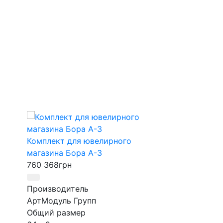
top
Комплект для ювелирного
магазина Бора А-3
760 368
грн
new
Производитель
АртМодуль Групп
Комплект "Атл
Общий размер
345 002
грн