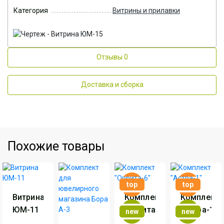
Категория
Витрины и прилавки
Отзывы
0
Доставка и сборка
Похожие товары
top
top
Витрина
Комплект
Комплект
ЮМ-11
"Орбита-6"
"Астра-1"
new
new