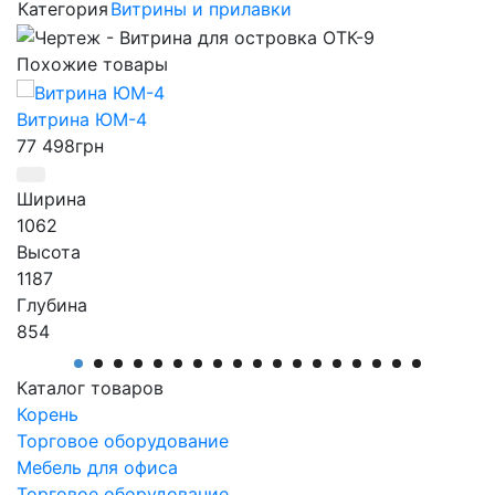
Категория
Витрины и прилавки
Похожие товары
Витрина ЮМ-4
77 498
грн
Ширина
1062
Высота
1187
Глубина
854
Производитель
АртМодуль Групп
Каталог товаров
Назначение
Корень
ювелирный салон, салон часов, люкс бижутерия,
Торговое оборудование
парфюмерия.
Мебель для офиса
Артикул
Торговое оборудование