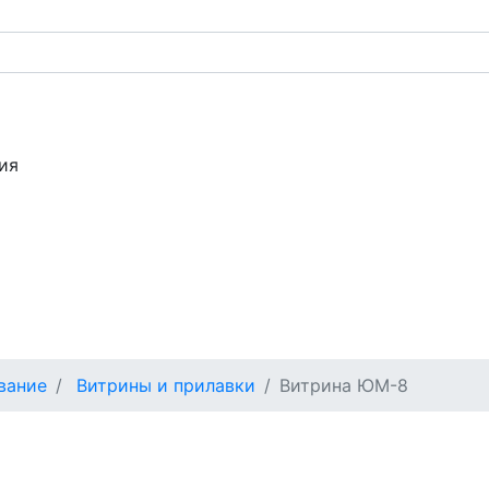
ия
вание
Витрины и прилавки
Витрина ЮМ-8