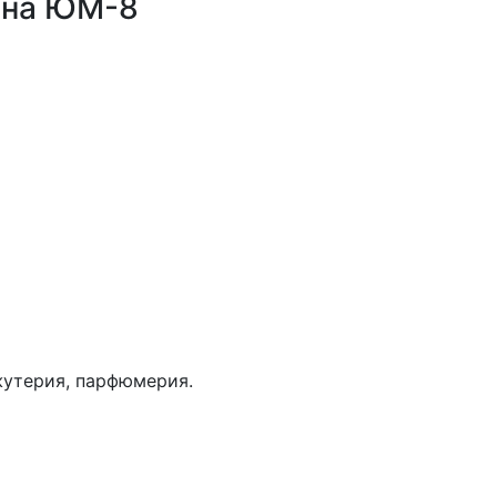
ина ЮМ-8
жутерия, парфюмерия.