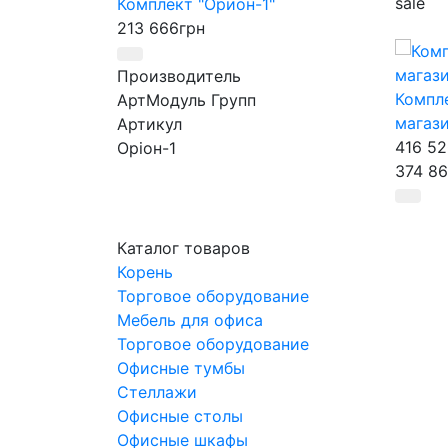
sale
Комплект "Орион-1"
213 666
грн
Производитель
Компл
АртМодуль Групп
магази
Артикул
416 52
Оріон-1
374 8
Произ
АртМо
Каталог товаров
Общий
Корень
23,1 м
Торговое оборудование
Назна
Мебель для офиса
ювелир
Торговое оборудование
люкс 
Офисные тумбы
Артик
Стеллажи
магази
Офисные столы
Офисные шкафы