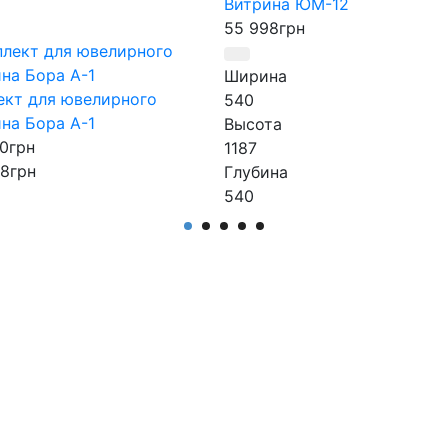
Витрина ЮМ-12
55 998
грн
Ширина
ект для ювелирного
540
на Бора А-1
Высота
0
грн
1187
68
грн
Глубина
540
водитель
Производитель
дуль Групп
АртМодуль Групп
 размер
Назначение
2
ювелирный салон, салон ча
чение
люкс бижутерия, парфюмер
ный салон, салон часов,
Артикул
бижутерия, парфюмерия.
ЮМ-12
ул
н Бора А-1