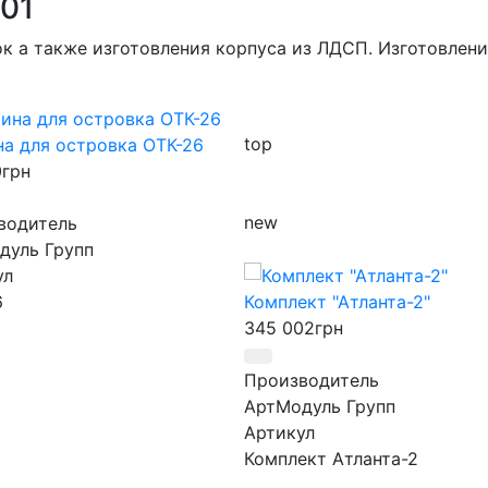
001
к а также изготовления корпуса из ЛДСП. Изготовлен
top
а для островка ОТК-26
0
грн
new
водитель
дуль Групп
ул
6
Комплект "Атланта-2"
345 002
грн
Производитель
АртМодуль Групп
Артикул
Комплект Атланта-2