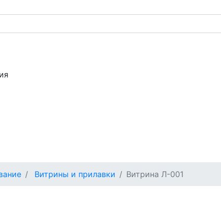
ия
вание
Витрины и прилавки
Витрина Л-001