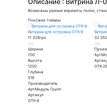
Описание : Витрина Л-
Возможны разные варианты полок, стено
Похожие товары
Витрина для островка ОТК-8
Витрин
11 328
грн
32 35
Ширина
Произ
700
АртМо
Высота
Артик
1200
ОТК-2
Глубина
518
Производитель
АртМодуль Групп
Артикул
ОТК-8