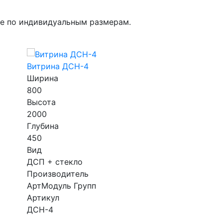
ие по индивидуальным размерам.
Витрина ДСН-4
Комплект для
Ширина
магазина " Айв
800
808 644
грн
Высота
2000
Производител
Глубина
АртМодуль Гр
450
Общий разме
Вид
46,8 м2
ДСП + стекло
Назначение
Производитель
ювелирный сал
АртМодуль Групп
люкс бижутер
Артикул
Артикул
ДСН-4
магазин Айва 