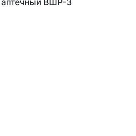
ф аптечный ВШР-3