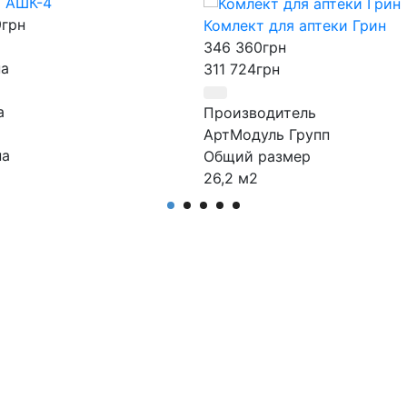
и АШК-4
9
грн
Комлект для аптеки Грин
346 360
грн
а
311 724
грн
а
Производитель
АртМодуль Групп
на
Общий размер
26,2 м2
водитель
Назначение
дуль Групп
Аптека
чение
Артикул
и
Комлект для аптеки Грін
ул