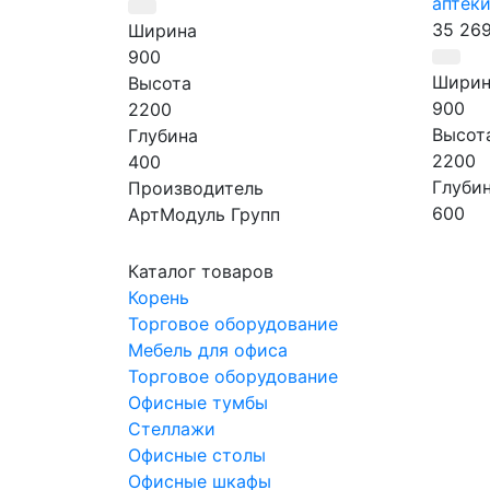
аптек
35 26
Ширина
900
Ширин
Высота
900
2200
Высот
Глубина
2200
400
Глуби
Производитель
600
АртМодуль Групп
Произ
Назначение
АртМо
Аптеки
Каталог товаров
Назна
Артикул
Корень
Аптек
АШЛ-1
Торговое оборудование
Артик
Мебель для офиса
АШК-4
Торговое оборудование
Офисные тумбы
Стеллажи
Офисные столы
Офисные шкафы