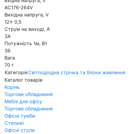
Вхідна напруга, V
AC176-264V
Вихідна напруга, V
12± 0,5
Струм на виході, А
3А
Потужність 1м, Вт
36
Вага
70 г
Категорія
Світлодіодна стрічка та блоки живлення
Каталог товарів
Корінь
Торгове обладнання
Меблі для офісу
Торгове обладнання
Офісні тумби
Стелажі
Офісні столи