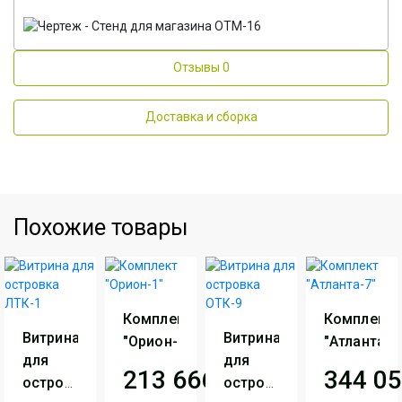
Отзывы
0
Доставка и сборка
Похожие товары
Комплект
Комплект
Витрина
Витрина
"Орион-1"
"Атланта-7
для
для
213 666
грн
344 0
островка
островка