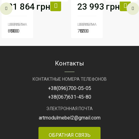
ЛТК-1
ОТК-9
21 864
грн
23 993
грн
Производитель
АртМодуль
Производи
Групп
Артикул
Оріон-1
Артикул
Ко
ШИРИНА
ВЫСОТА
ГЛУБИНА
ШИРИНА
ВЫСОТА
ГЛУБИНА
Ат
800
1100
500
700
1200
518
Производитель
АртМодуль
Производитель
АртМодуль
Групп
Групп
Артикул
ЛТК-1
Артикул
ОТК-9
Контакты
КОНТАКТНЫЕ НОМЕРА ТЕЛЕФОНОВ
+38
(096)
700-05-05
+38
(067)
631-45-80
ЭЛЕКТРОННАЯ ПОЧТА
artmodulmebel2@gmail.com
ОБРАТНАЯ СВЯЗЬ