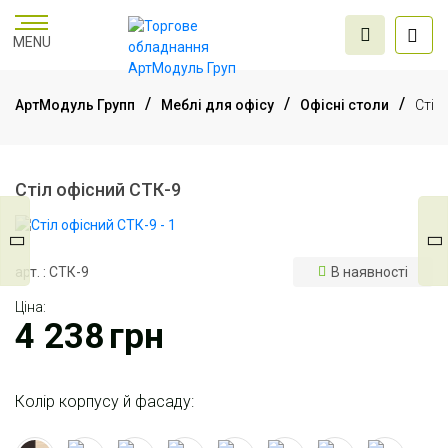
MENU
АртМодуль Групп
Меблі для офісу
Офісні столи
Стіл
Торгове
обладнання
Стіл офісний СТК-9
Меблі для офісу
арт. : СТК-9
В наявності
Ціна:
Послуги дизайну та
4 238
грн
проектування
Колір корпусу й фасаду: