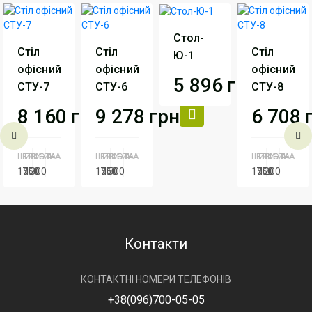
Стол-
Стіл
Стіл
Стіл
Ю-1
офісний
офісний
офісний
5 896
грн
СТУ-7
СТУ-6
СТУ-8
8 160
грн
9 278
грн
6 708
Серія
Серия
Персонал
Артикул
Стол-
ШИРИНА
ВИСОТА
ГЛИБИНА
ШИРИНА
ВИСОТА
ГЛИБИНА
ШИРИНА
ВИСОТА
ГЛИБИНА
Ю-1
1500
750
1300
1500
750
1500
1500
750
1200
Серія
Серия
Серія
Серия
Серія
Сери
Персонал
Персонал
Перс
Артикул
СТУ-7
Артикул
СТУ-6
Артикул
СТ
Контакти
КОНТАКТНІ НОМЕРИ ТЕЛЕФОНІВ
+38
(096)
700-05-05