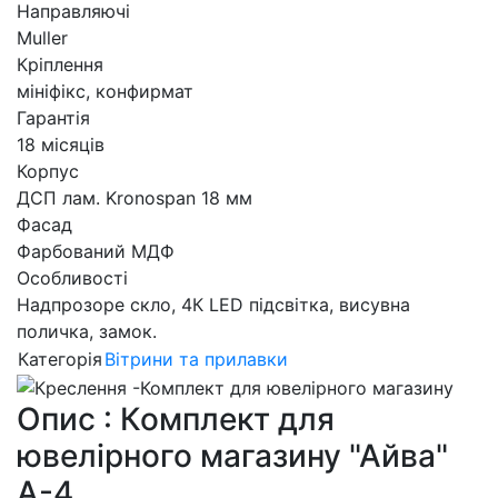
Направляючі
Muller
Кріплення
мініфікс, конфирмат
Гарантія
18 місяців
Корпус
ДСП лам. Kronospan 18 мм
Фасад
Фарбований МДФ
Особливості
Надпрозоре скло, 4К LED підсвітка, висувна
поличка, замок.
Категорія
Вітрини та прилавки
Опис : Комплект для
ювелірного магазину "Айва"
А-4