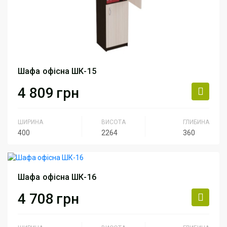
Шафа офісна ШК-15
4 809
грн
ШИРИНА
ВИСОТА
ГЛИБИНА
400
2264
360
Серія
Серия Персонал
Артикул
ШК-15
Шафа офісна ШК-16
4 708
грн