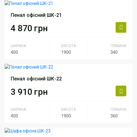
Артикул
ШК-20
Пенал офісний ШК-21
4 870
грн
ШИРИНА
ВИСОТА
ГЛИБИНА
400
1900
340
Серія
Серия Персонал
Артикул
ШК-21
Пенал офісний ШК-22
3 910
грн
ШИРИНА
ВИСОТА
ГЛИБИНА
400
1900
360
Серія
Серия Персонал