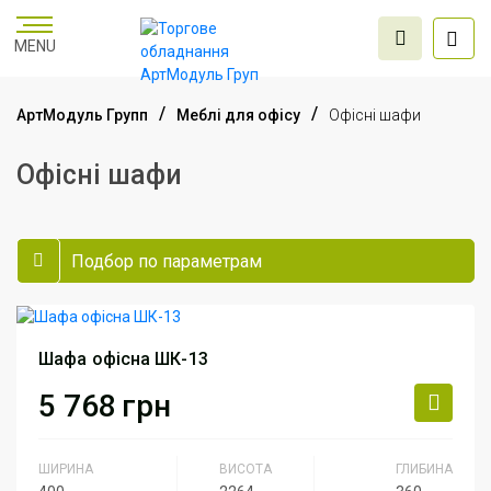
MENU
АртМодуль Групп
Меблі для офісу
Офісні шафи
Офісні шафи
Торгове
обладнання
Подбор по параметрам
Меблі для офісу
Послуги дизайну та
Шафа офісна ШК-13
проектування
5 768
грн
ШИРИНА
ВИСОТА
ГЛИБИНА