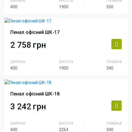
ШИРИНА
ВИСОТА
ГЛИБИНА
400
1900
550
Серія
Серия Персонал
Артикул
ШК-16
Пенал офісний ШК-17
2 758
грн
ШИРИНА
ВИСОТА
ГЛИБИНА
400
1900
340
Серія
Серия Персонал
Артикул
ШК-17
Пенал офісний ШК-18
3 242
грн
ШИРИНА
ВИСОТА
ГЛИБИНА
400
2264
340