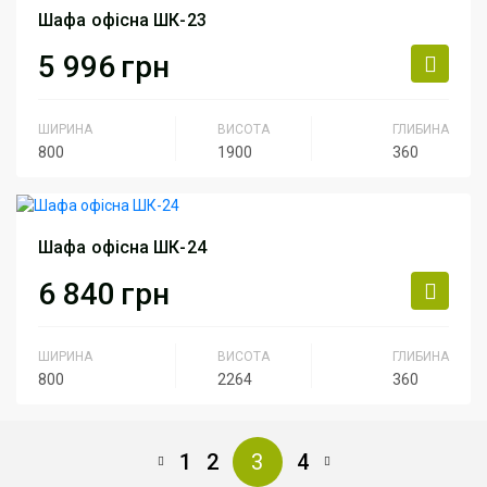
Артикул
ШК-22
Шафа офісна ШК-23
5 996
грн
ШИРИНА
ВИСОТА
ГЛИБИНА
800
1900
360
Серія
Серия Персонал
Артикул
ШК-23
Шафа офісна ШК-24
6 840
грн
ШИРИНА
ВИСОТА
ГЛИБИНА
800
2264
360
Серія
Серия Персонал
1
2
3
4
Артикул
ШК-24