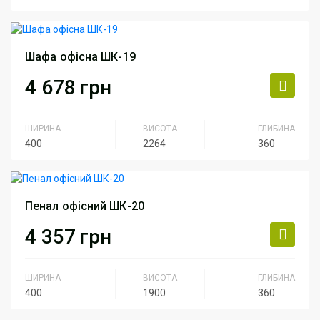
Серія
Серия Персонал
Артикул
ШК-18
Шафа офісна ШК-19
4 678
грн
ШИРИНА
ВИСОТА
ГЛИБИНА
400
2264
360
Серія
Серия Персонал
Артикул
ШК-19
Пенал офісний ШК-20
4 357
грн
ШИРИНА
ВИСОТА
ГЛИБИНА
400
1900
360
Серія
Серия Персонал