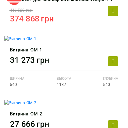
416 520
грн
374 868
грн
Производитель
АртМодуль Групп
Общий размер
23,1 м2
Витрина ЮМ-1
Назначение
ювелирный салон, салон
31 273
грн
часов, люкс бижутерия,
парфюмерия.
ШИРИНА
ВЫСОТА
ГЛУБИНА
Артикул
магазин Бора А-1
540
1187
540
Производитель
АртМодуль Групп
Назначение
ювелирный салон, салон
часов, люкс бижутерия,
Витрина ЮМ-2
парфюмерия.
27 666
грн