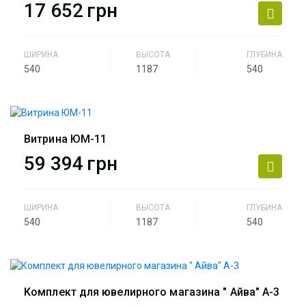
17 652
грн
Артикул
ЮМ-9
ШИРИНА
ВЫСОТА
ГЛУБИНА
540
1187
540
Производитель
АртМодуль Групп
Назначение
ювелирный салон, салон
часов, люкс бижутерия,
Витрина ЮМ-11
парфюмерия.
59 394
грн
Артикул
ЮМ-10
ШИРИНА
ВЫСОТА
ГЛУБИНА
540
1187
540
Производитель
АртМодуль Групп
Назначение
ювелирный салон, салон
часов, люкс бижутерия,
Комплект для ювелирного магазина " Айва" А-3
парфюмерия.