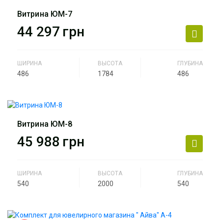
Назначение
ювелирный салон, салон
часов, люкс бижутерия,
Витрина ЮМ-7
парфюмерия.
44 297
грн
Артикул
ЮМ-6
ШИРИНА
ВЫСОТА
ГЛУБИНА
486
1784
486
Производитель
АртМодуль Групп
Назначение
ювелирный салон, салон
часов, люкс бижутерия,
Витрина ЮМ-8
парфюмерия.
45 988
грн
Артикул
ЮМ-7
ШИРИНА
ВЫСОТА
ГЛУБИНА
540
2000
540
Производитель
АртМодуль Групп