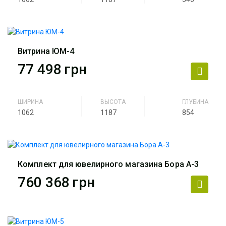
Производитель
АртМодуль Групп
Назначение
ювелирный салон, салон
часов, люкс бижутерия,
Витрина ЮМ-4
парфюмерия.
77 498
грн
Артикул
ЮМ-3
ШИРИНА
ВЫСОТА
ГЛУБИНА
1062
1187
854
Производитель
АртМодуль Групп
Назначение
ювелирный салон, салон
часов, люкс бижутерия,
Комплект для ювелирного магазина Бора А-3
парфюмерия.
760 368
грн
Артикул
ЮМ-4
Производитель
АртМодуль Групп