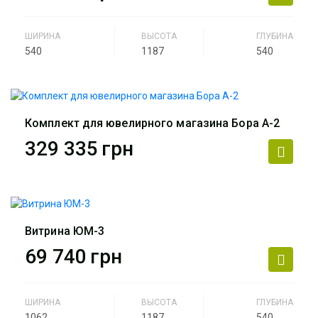
Артикул
ЮМ-1
ШИРИНА
ВЫСОТА
ГЛУБИНА
540
1187
540
Производитель
АртМодуль Групп
Назначение
ювелирный салон, салон
часов, люкс бижутерия,
Комплект для ювелирного магазина Бора А-2
парфюмерия.
329 335
грн
Артикул
ЮМ-2
Производитель
АртМодуль Групп
Общий размер
32,1м2
Витрина ЮМ-3
Назначение
ювелирный салон, салон
69 740
грн
часов, люкс бижутерия,
парфюмерия.
ШИРИНА
ВЫСОТА
ГЛУБИНА
Артикул
магазин Бора А-2
1062
1187
540