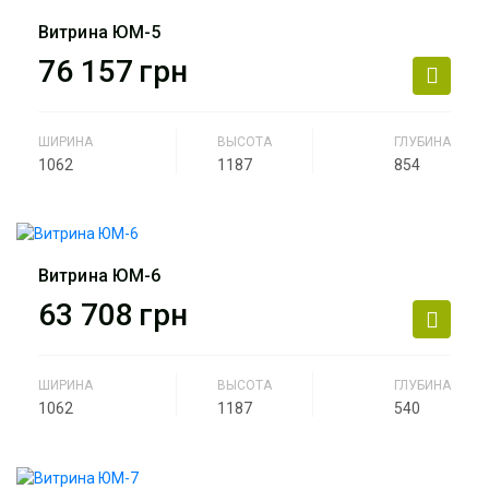
Общий размер
64 м2
Витрина ЮМ-5
Назначение
ювелирный салон, салон
76 157
грн
часов, люкс бижутерия,
парфюмерия.
ШИРИНА
ВЫСОТА
ГЛУБИНА
Артикул
магазин Бора А-3
1062
1187
854
Производитель
АртМодуль Групп
Назначение
ювелирный салон, салон
часов, люкс бижутерия,
Витрина ЮМ-6
парфюмерия.
63 708
грн
Артикул
ЮМ-5
ШИРИНА
ВЫСОТА
ГЛУБИНА
1062
1187
540
Производитель
АртМодуль Групп