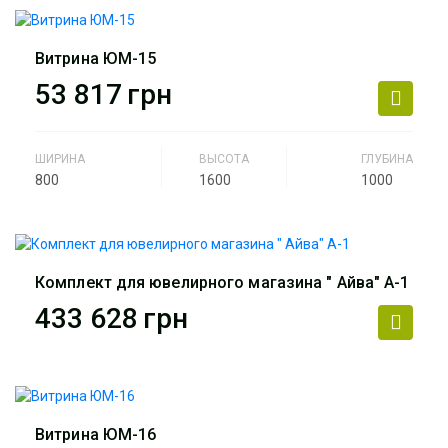
Назначение
ювелирный салон, салон
часов, люкс бижутерия,
Витрина ЮМ-15
парфюмерия.
53 817
грн
Артикул
ЮМ-14
ШИРИНА
ВЫСОТА
ГЛУБИНА
800
1600
1000
Производитель
АртМодуль Групп
Назначение
ювелирный салон, салон
часов, люкс бижутерия,
Комплект для ювелирного магазина " Айва" А-1
парфюмерия.
433 628
грн
Артикул
ЮМ-15
Производитель
АртМодуль Групп
Общий размер
5 м х 4 м (20 м2)
Витрина ЮМ-16