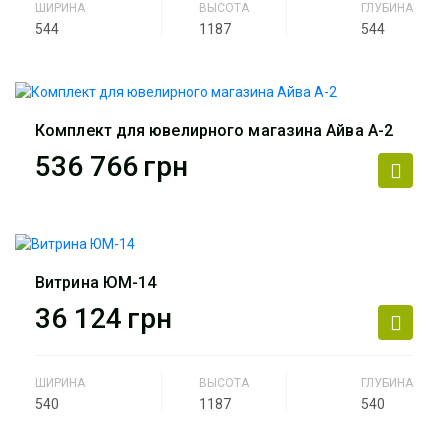
ШИРИНА
ВЫСОТА
ГЛУБИНА
544
1187
544
Производитель
АртМодуль Групп
Назначение
ювелирный салон, салон
часов, люкс бижутерия,
Комплект для ювелирного магазина Айва А-2
парфюмерия.
536 766
грн
Артикул
ЮМ-13
Производитель
АртМодуль Групп
Общий размер
4.8 м х 5 м (24 м2)
Витрина ЮМ-14
Назначение
ювелирный салон, салон
36 124
грн
часов, люкс бижутерия,
парфюмерия.
ШИРИНА
ВЫСОТА
ГЛУБИНА
Артикул
магазин Айва А-2
540
1187
540
Производитель
АртМодуль Групп