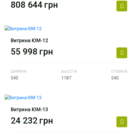
808 644
грн
Артикул
ЮМ-11
Производитель
АртМодуль Групп
Общий размер
46,8 м2
Витрина ЮМ-12
Назначение
ювелирный салон, салон
55 998
грн
часов, люкс бижутерия,
парфюмерия.
ШИРИНА
ВЫСОТА
ГЛУБИНА
Артикул
магазин Айва А-3
540
1187
540
Производитель
АртМодуль Групп
Назначение
ювелирный салон, салон
часов, люкс бижутерия,
Витрина ЮМ-13
парфюмерия.
24 232
грн
Артикул
ЮМ-12