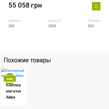
55 058
грн
Артикул
ЮМ-17
ШИРИНА
ВЫСОТА
ГЛУБИНА
500
2000
500
Производитель
АртМодуль Групп
Назначение
ювелирный салон, салон
часов, люкс бижутерия,
парфюмерия.
Похожие товары
Артикул
ЮМ-18
new
Ювелирный
магазин
Айва