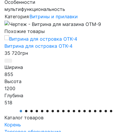
Особенности
мультифункциональность
Категория
Витрины и прилавки
Похожие товары
Витрина для островка ОТК-4
35 720
грн
Ширина
855
Высота
1200
Глубина
518
Производитель
АртМодуль Групп
Каталог товаров
Артикул
Корень
ОТК-4
Торговое оборудование