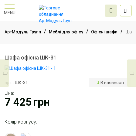
MENU
АртМодуль Групп
Меблі для офісу
Офісні шафи
Шафа
Торгове
обладнання
Шафа офісна ШК-31
Меблі для офісу
арт. : ШК-31
В наявності
Ціна:
Послуги дизайну та
7 425
грн
проектування
Колір корпусу: