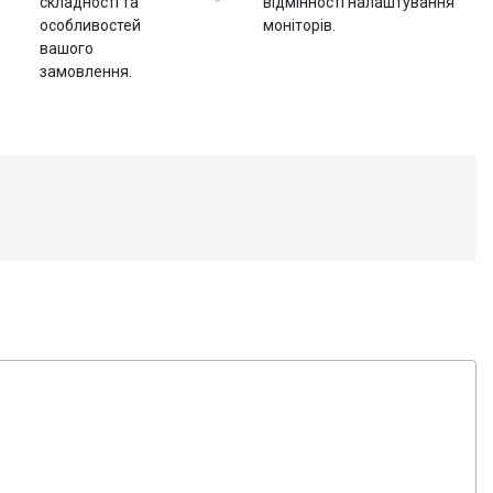
складності та
відмінності налаштування
особливостей
моніторів.
вашого
замовлення.