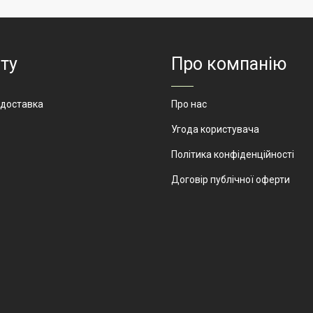
к
АртМодуль Груп
Виробник
АртМоду
ення
магазини:
Призначення
магазин
солодощів,
солодощ
випічки,
взуття, 
ту
Про компанію
розсипних
побутов
товарів.
товарів,
електро
 доставка
Про нас
МСМ-7
Артикул
МСМ-4
Угода користувача
Політика конфіденційності
Договір публічної оферти