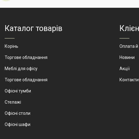
Виробник
АртМодуль Груп
Виробни
Призначення
магазини:
Признач
сладостей,
выпечки,
Каталог товарів
Клієн
россыпных
товаров.
Корінь
Оплата й
Артикул
МСМ-5
Артикул
Торгове обладнання
Новини
Меблі для офісу
Акції
Торгове обладнання
Контакти
Офісні тумби
Стелажі
Офісні столи
Офісні шафи