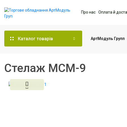
Про нас
Оплата й дост
Каталог товарів
АртМодуль Групп
Торгове обладнання
Стелаж МСМ-9
Меблі для офісу
Послуги дизайну та
проектування