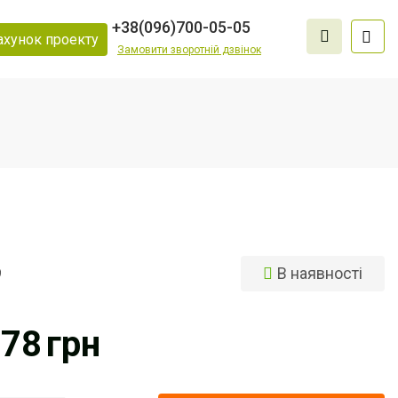
+38
(096)
700-05-05
ахунок проекту
Замовити зворотній дзвінок
В наявності
9
078
грн