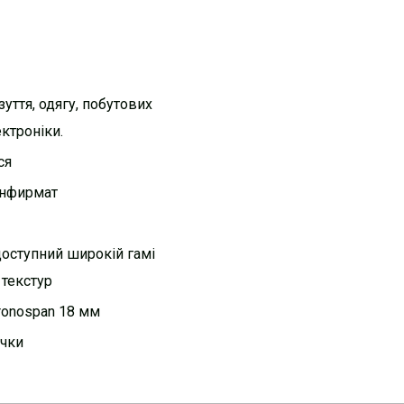
зуття, одягу, побутових
ектроніки.
ся
онфирмат
доступний широкій гамі
 текстур
ronospan 18 мм
ички