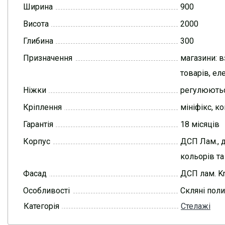
Ширина
900
Висота
2000
Глибина
300
Призначення
магазини: в
товарів, ел
Ніжки
регулюють
Кріплення
мініфікс, к
Гарантія
18 місяців
Корпус
ДСП Лам., 
кольорів та
Фасад
ДСП лам. K
Особливості
Скляні пол
Категорія
Стелажі