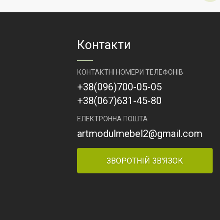
ль Груп
Виробник
АртМодуль Груп
и:
Призначення
магазини:
ів,
взуття, одягу,
одягу,
побутових
Контакти
их
товарів,
електроніки.
ніки
КОНТАКТНІ НОМЕРИ ТЕЛЕФОНІВ
Артикул
МСМ-10
+38
(096)
700-05-05
+38
(067)
631-45-80
ЕЛЕКТРОННА ПОШТА
artmodulmebel2@gmail.com
ЗВОРОТНІЙ ЗВ'ЯЗОК