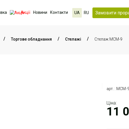
Замовити прор
авка
Акції
Новини
Контакти
UA
RU
Торгове обладнання
Стелажі
Стелаж МСМ-9
арт. : МСМ-
Ціна:
11 