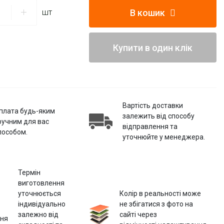
В кошик
шт
Купити в один клік
Вартість доставки
плата будь-яким
залежить від способу
ручним для вас
відправлення та
пособом.
уточнюйте у менеджера.
Термін
виготовлення
уточнюється
Колір в реальності може
індивідуально
не збігатися з фото на
залежно від
сайті через