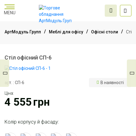
MENU
АртМодуль Групп
Меблі для офісу
Офісні столи
Стіл
Торгове
обладнання
Стіл офісний СП-6
Меблі для офісу
арт. : СП-6
В наявності
Ціна:
Послуги дизайну та
4 555
грн
проектування
Колір корпусу й фасаду: