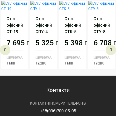
Стіл
Стіл
Стіл
Стіл
офісний
офісний
офісний
офісний
СТ-19
СПУ-4
СТК-5
СТУ-8
7 695
грн
5 325
грн
5 398
грн
6 708
ШИРИНА
ВИСОТА
ГЛИБИНА
ШИРИНА
ВИСОТА
ГЛИБИНА
ШИРИНА
ВИСОТА
ГЛИБИНА
ШИРИНА
ВИСОТА
ГЛИБИНА
1500
750
600
1200
750
1200
1500
750
600
1500
750
1200
Серія
Серия
Серія
Серия
Серія
Серия
Серія
Сери
Персонал
Персонал
Персонал
Перс
Артикул
СТ-19
Артикул
СПУ-4
Артикул
СТК-5
Артикул
СТ
Контакти
КОНТАКТНІ НОМЕРИ ТЕЛЕФОНІВ
+38
(096)
700-05-05