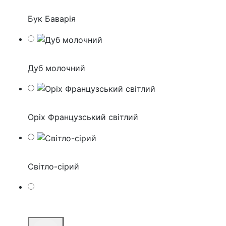
Бук Баварія
Дуб молочний
Оріх Французський світлий
Світло-сірий