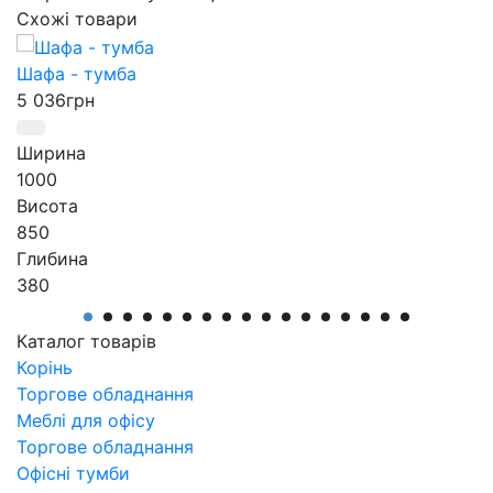
Схожі товари
Шафа - тумба
Т
5 036
грн
Ширина
1000
Висота
850
Глибина
380
Артикул
Шкаф - тумба
Т
Каталог товарів
Корінь
Торгове обладнання
Меблі для офісу
Торгове обладнання
Офісні тумби