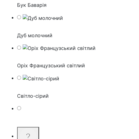
Бук Баварія
Дуб молочний
Оріх Французський світлий
Світло-сірий