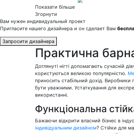
Показати більше
Згорнути
Вам нужен индивидуальный проект
Пригласите нашего дизайнера и он сделает Вам
беспл
Запросити дизайнера
Практична барна
Доглянуті нігті допомагають сучасній ді
користуються великою популярністю.
Ме
приносить стабільний дохід. Виробники 
бути уважними. Устаткування для експре
використанні.
Функціональна стійк
Бажаючи відкрити власний бізнес в інду
індивідуальним дизайном
? Стійки для м