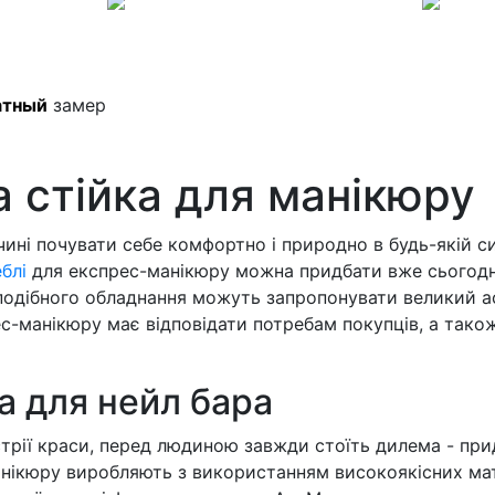
атный
замер
 стійка для манікюру
вчині почувати себе комфортно і природно в будь-якій с
блі
для експрес-манікюру можна придбати вже сьогодні
подібного обладнання можуть запропонувати великий а
с-манікюру має відповідати потребам покупців, а тако
а для нейл бара
стрії краси, перед людиною завжди стоїть дилема - при
анікюру виробляють з використанням високоякісних мат