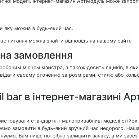
тної моделі. Інтернет-магазин АртМодуль може запропо
;
и яку можна в будь-який час.
це питання можна знайти відповідь на нашому сайті.
 на замовлення
є робочим місцем майстра, а також досить ящиків, в як
повідати своєму оточенню за розмірами, стилю або коль
l bar в інтернет-магазині А
истовувати стандартні і малопривабливі моделі стійок.
нуємо замовити в будь-який зручний час недорого. Наш
цінуємо. Вам лише потрібно залишити заявку, а ми забезп