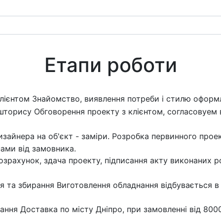
Етапи роботи
клієнтом
Знайомство, виявлення потреби і стилю оформ
ошторису
Обговорення проекту з клієнтом, согласовуем в
изайнера на об'єкт - заміри. Розробка первинного прое
інами від замовника.
зрахунок, здача проекту, підписання акту виконаних р
я та збирання
Виготовлення обладнання відбувається в 
нання
Доставка по місту Дніпро, при замовленні від 800