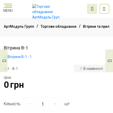
MENU
АртМодуль Групп
Торгове обладнання
Вітрини та прила
Торгове
обладнання
Вітрина В-1
Меблі для офісу
арт. : В-1
В наявності
Ціна:
Послуги дизайну та
0
грн
проектування
Кількість:
шт