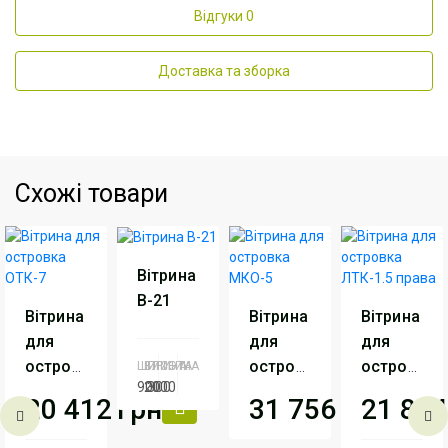
Відгуки
0
Доставка та зборка
Схожі товари
Вітрина
В-21
Вітрина
Вітрина
Вітрина
для
для
для
островка
островка
островка
ШИРИНА
ВИСОТА
ГЛИБИНА
900
2000
300
ОТК-7
МКО-5
ЛТК-1.5
20 412
грн
31 756
грн
21 864
права
Вид
ДСП
+