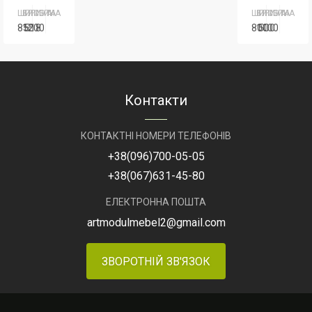
Виробник
АртМодуль
скло
Груп
ШИРИНА
ВИСОТА
ГЛИБИНА
ШИРИНА
ВИСОТА
ГЛИБИНА
855
1200
518
800
1100
500
Виробник
АртМодуль
Артикул
МКО-5
Груп
Виробник
АртМодуль
Виробник
Груп
Г
Артикул
В-21
Призначення
для
Артикул
ЛТ
Контакти
ювелірних
п
магазинів,
біжутерії,
КОНТАКТНІ НОМЕРИ ТЕЛЕФОНІВ
подарунки.
+38
(096)
700-05-05
Артикул
ОТК-7
+38
(067)
631-45-80
ЕЛЕКТРОННА ПОШТА
artmodulmebel2@gmail.com
ЗВОРОТНІЙ ЗВ'ЯЗОК