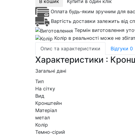
В кошик
Купити в один клік
Оплата будь-яким зручним для ва
Вартість доставки залежить від с
Термін виготовлення уто
Колір в реальності може не збіга
Опис та характеристики
Відгуки
0
Характеристики : Кронш
Загальні дані
Тип
На сітку
Вид
Кронштейн
Матеріал
метал
Колір
Темно-сірий