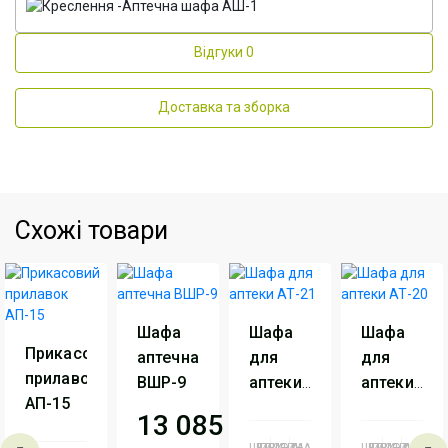
Відгуки
0
Доставка та зборка
Схожі товари
Шафа
Шафа
Шафа
Прикасовий
аптечна
для
для
прилавок
ВШР-9
аптеки
аптеки
АП-15
АТ-21
АТ-20
13 085
грн
ШИРИНА
ВИСОТА
ГЛИБИНА
ШИРИНА
ВИСОТА
ГЛИБИНА