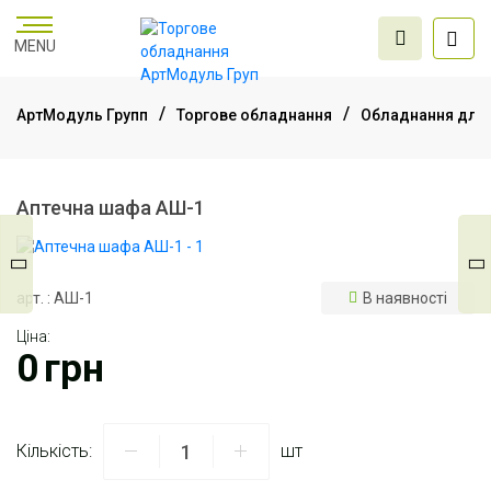
MENU
АртМодуль Групп
Торгове обладнання
Обладнання для 
Торгове
обладнання
Аптечна шафа АШ-1
Меблі для офісу
арт. : АШ-1
В наявності
Ціна:
Послуги дизайну та
0
грн
проектування
Кількість:
шт