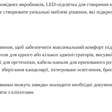
овідних виробників, LED-підсвітка для створення 
 створювати унікальні меблеві рішення, які підкре
ином, щоб забезпечити максимальний комфорт під 
оли для одного або кількох адміністраторів, висувн
ші для оргтехніки, кабель-канали для прихованого р
я зберігання канцелярії, інтегроване освітлення, бр
івники можуть швидко знаходити необхідні докумен
яти з клієнтами.