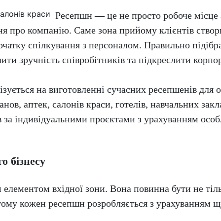
Ресепшн — це не просто робоче місце 
ня про компанію. Саме зона прийому клієнтів створ
очатку спілкування з персоналом. Правильно підібр
чити зручність співробітників та підкреслити корпо
ється на виготовленні сучасних ресепшенів для офі
нов, аптек, салонів краси, готелів, навчальних зак
ів за індивідуальними проєктами з урахуванням ос
о бізнесу
елементом вхідної зони. Вона повинна бути не тіль
ому кожен ресепшн розробляється з урахуванням що