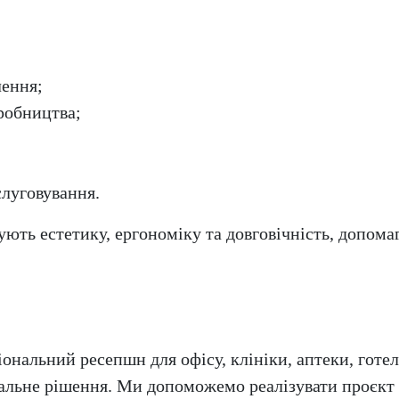
лення;
иробництва;
слуговування.
ть естетику, ергономіку та довговічність, допом
нальний ресепшн для офісу, клініки, аптеки, готел
ьне рішення. Ми допоможемо реалізувати проєкт б