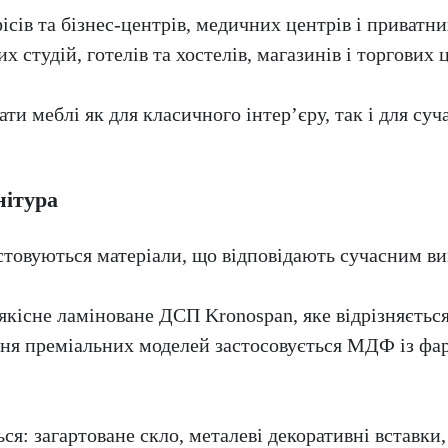
сів та бізнес-центрів, медичних центрів і приватни
х студій, готелів та хостелів, магазинів і торгових
ати меблі як для класичного інтер’єру, так і для су
нітура
овуються матеріали, що відповідають сучасним ви
кісне ламіноване ДСП Kronospan, яке відрізняється
ння преміальних моделей застосовується МДФ із ф
: загартоване скло, металеві декоративні вставки, 