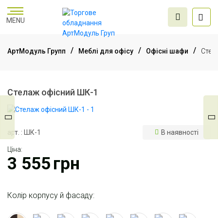
MENU
АртМодуль Групп
Меблі для офісу
Офісні шафи
Стел
Торгове
обладнання
Стелаж офісний ШК-1
Меблі для офісу
арт. : ШК-1
В наявності
Ціна:
Послуги дизайну та
3 555
грн
проектування
Колір корпусу й фасаду: