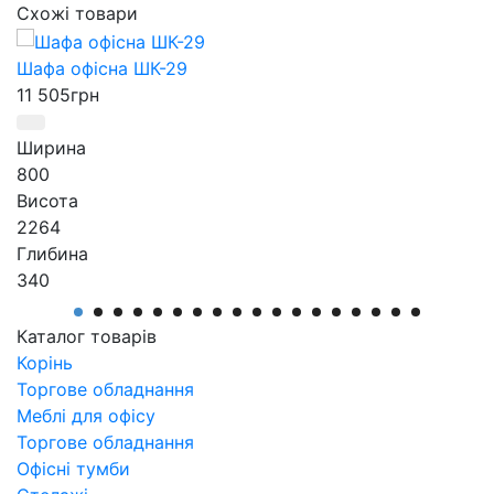
Схожі товари
Шафа офісна ШК-29
11 505
грн
Ширина
800
Висота
2264
Глибина
340
Серія
Серия Персонал
Каталог товарів
Артикул
Корінь
ШК-29
Торгове обладнання
Меблі для офісу
Торгове обладнання
Офісні тумби