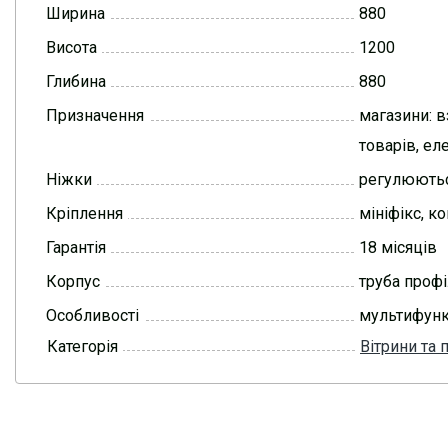
Ширина
880
Висота
1200
Глибина
880
Призначення
магазини: в
товарів, ел
Ніжки
регулюють
Кріплення
мініфікс, к
Гарантія
18 місяців
Корпус
труба профі
Особливості
мультифунк
Категорія
Вітрини та 