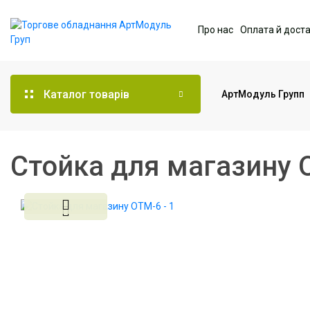
Про нас
Оплата й дост
Каталог товарів
АртМодуль Групп
Торгове обладнання
Стойка для магазину 
Меблі для офісу
Послуги дизайну та
проектування