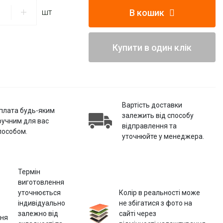
В кошик
шт
Купити в один клік
Вартість доставки
плата будь-яким
залежить від способу
ручним для вас
відправлення та
пособом.
уточнюйте у менеджера.
Термін
виготовлення
уточнюється
Колір в реальності може
індивідуально
не збігатися з фото на
залежно від
сайті через