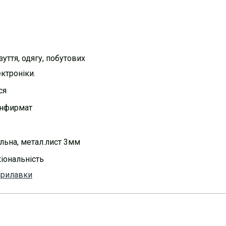
зуття, одягу, побутових
ектроніки.
ся
онфирмат
льна, метал.лист 3мм
іональність
прилавки