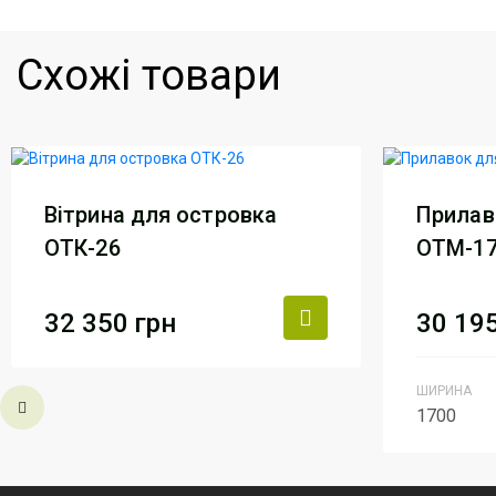
Схожі товари
Вітрина для островка
Прилав
ОТК-26
ОТМ-1
32 350
грн
30 19
Виробник
АртМодуль Груп
ШИРИНА
1700
Артикул
ОТК-26
Виробни