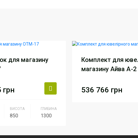
ок для магазину
Комплект для юве
7
магазину Айва А-2
5
грн
536 766
грн
Виробник
АртМоду
ВИСОТА
ГЛИБИНА
850
1300
Загальний
4.8 м х 5
розмір
м2)
к
АртМодуль Груп