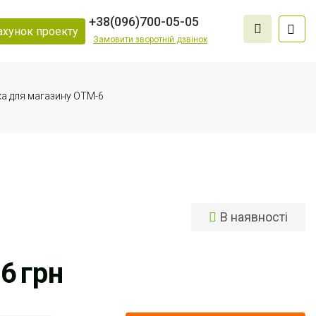
+38
(096)
700-05-05
ахунок проекту
Замовити зворотній дзвінок
а для магазину ОТМ-6
В наявності
6
56
грн