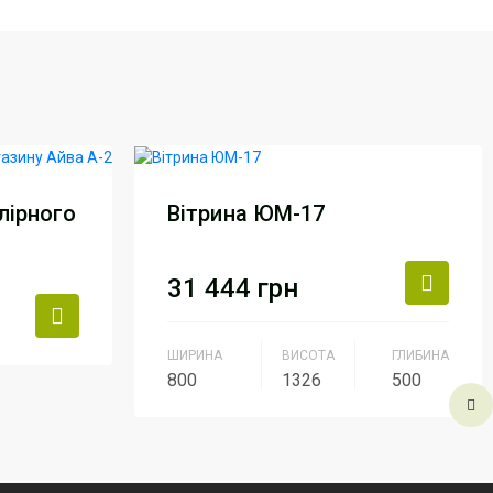
лірного
Вітрина ЮМ-17
31 444
грн
ШИРИНА
ВИСОТА
ГЛИБИНА
ль Груп
800
1326
500
 м (24
Виробник
АртМодуль Груп
Призначення
ювелірний