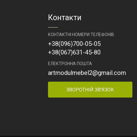
ий
салон, салон
алон
годинників, люкс
ів, люкс
біжутерія,
я,
Контакти
парфумерія.
рія.
Артикул
ЮМ-17
 Айва
КОНТАКТНІ НОМЕРИ ТЕЛЕФОНІВ
+38
(096)
700-05-05
+38
(067)
631-45-80
ЕЛЕКТРОННА ПОШТА
artmodulmebel2@gmail.com
ЗВОРОТНІЙ ЗВ'ЯЗОК