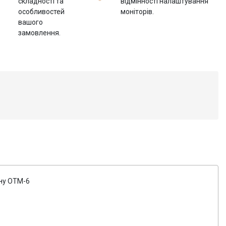
складності та
відмінності налаштування
особливостей
моніторів.
вашого
замовлення.