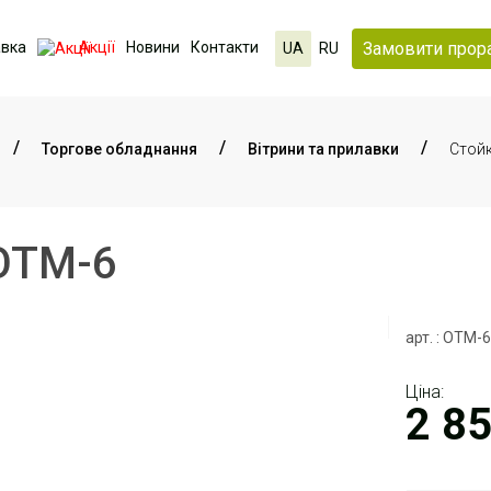
Замовити прор
авка
Акції
Новини
Контакти
UA
RU
Торгове обладнання
Вітрини та прилавки
Стойк
ОТМ-6
арт. : ОТМ-
Ціна:
2 8