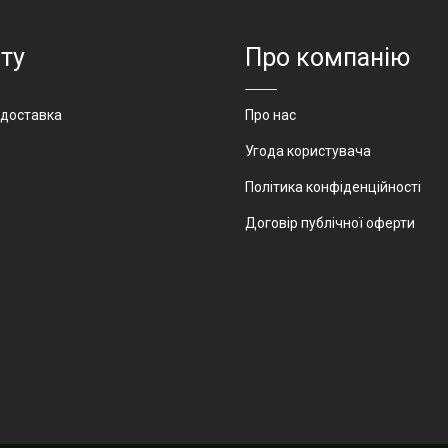
Призначення
ювелірн
ення
магазини:
салон, с
взуття, одягу,
годинник
побутових
біжутері
ту
Про компанію
товарів,
парфуме
електроніки,
солодощів,
Артикул
магазин
роздрібної
 доставка
Про нас
А-2
торівлі.
Угода користувача
ОТМ-17
Політика конфіденційності
Договір публічної оферти