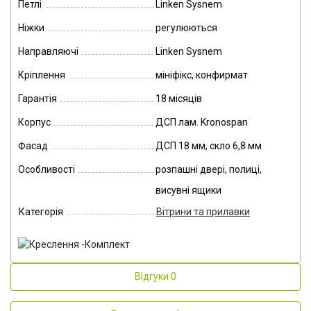
Петлі
Linken Sysnem
Ніжки
регулюються
Направляючі
Linken Sysnem
Кріплення
мініфікс, конфирмат
Гарантія
18 місяців
Корпус
ДСП лам. Kronospan
Фасад
ДСП 18 мм, скло 6,8 мм
Особливості
розпашні двері, полиці,
висувні ящики
Категорія
Вітрини та прилавки
Відгуки
0