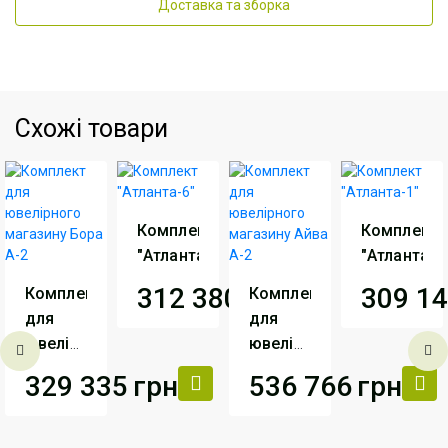
Доставка та зборка
Схожі товари
Комплект
Комплект
"Атланта-6"
"Атланта-1
312 380
грн
309 1
Комплект
Комплект
для
для
Виробник
АртМодуль
Виробник
ювелірного
ювелірного
Груп
Г
магазину
магазину
329 335
грн
536 766
грн
Бора
Айва
Артикул
Комплект
Артикул
Ко
А-2
Атланта-6
А-2
Ат
Виробник
АртМодуль
Виробник
АртМодуль
Груп
Груп