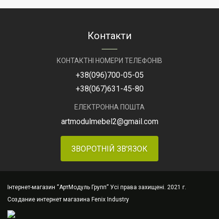
Загальний
32,1м2
Загальний
4.8
розмір
розмір
м х
Контакти
5 м
(24
Призначення
ювелірний
м2)
салон,
КОНТАКТНІ НОМЕРИ ТЕЛЕФОНІВ
салон
годинників,
Призначення
ювелірний
+38
(096)
700-05-05
люкс
салон,
+38
(067)
631-45-80
біжутерія,
салон
парфумерія.
годинників,
люкс
ЕЛЕКТРОННА ПОШТА
біжутерія,
Артикул
магазин
парфумерія.
artmodulmebel2@gmail.com
Бора
А-2
Артикул
магазин
ЗВОРОТНІЙ ЗВ'ЯЗОК
Айва
А-2
Інтернет-магазин “АртМодуль Групп” Усі права захищені. 2021 г.
Создание интернет магазина
Fenix Industry