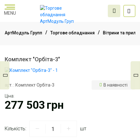
MENU
АртМодуль Групп
Торгове обладнання
Вітрини та прила
Торгове
обладнання
Комплект "Орбіта-3"
Меблі для офісу
арт. : Комплект Орбіта-3
В наявності
Ціна:
Послуги дизайну та
277 503
грн
проектування
Кількість:
шт