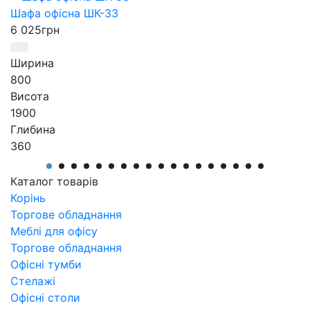
Шафа офісна ШК-33
6 025
грн
Ширина
800
Висота
1900
Глибина
360
Серія
Серия Персонал
Каталог товарів
Артикул
Корінь
ШК-33
Торгове обладнання
Меблі для офісу
Торгове обладнання
Офісні тумби
Стелажі
Офісні столи