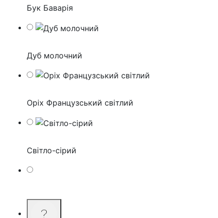
Бук Баварія
Дуб молочний
Оріх Французський світлий
Світло-сірий