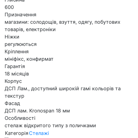
600
Призначення
магазини: солодощів, взуття, одягу, побутових
товарів, електроніки
Ніжки
регулюються
Кріплення
мініфікс, конфирмат
Гарантія
18 місяців
Корпус
ДСП Лам., доступний широкій гамі кольорів та
текстур
Фасад
ДСП лам. Kronospan 18 мм
Особливості
cтелаж відкритого типу з поличками
Категорія
Стелажі