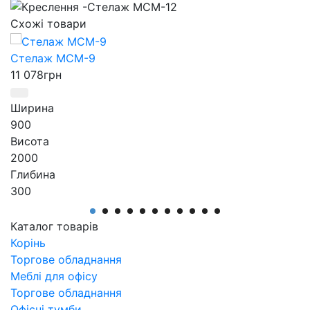
Схожі товари
Стелаж МСМ-9
11 078
грн
Ширина
900
Висота
2000
Глибина
300
Виробник
АртМодуль Груп
Каталог товарів
Призначення
Корінь
магазини: взуття, одягу, побутових товарів,
Торгове обладнання
електроніки.
Меблі для офісу
Артикул
Торгове обладнання
МСМ-9
Офісні тумби